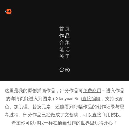
首 页
作 品
合 集
笔 记
关 于
ILLUSTRATION WORKS
插画作品全览
这里是我的原创插画作品，部分作品可
免费商用
～进入作品
的详情页能进入到园素 ( Xiaoyuan Su )
直接编辑
，支持改颜
色、加肌理、替换元素，还能看到每幅作品的创作记录与思
考过程。部分作品已经做成了文创稿，可以直接商用授权。
希望你可以和我一样在插画创作的世界里玩得开心！