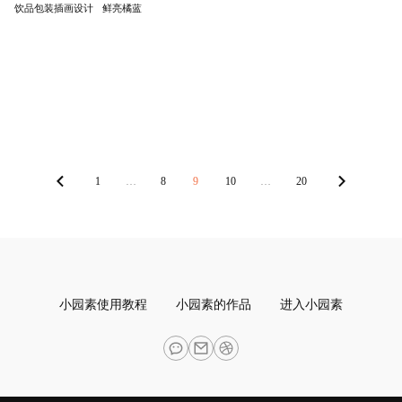
饮品包装插画设计
鲜亮橘蓝
1
…
8
9
10
…
20
小园素使用教程
小园素的作品
进入小园素