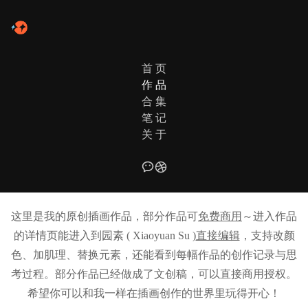
首 页
作 品
合 集
笔 记
关 于
ILLUSTRATION WORKS
插画作品全览
这里是我的原创插画作品，部分作品可
免费商用
～进入作品
的详情页能进入到园素 ( Xiaoyuan Su )
直接编辑
，支持改颜
色、加肌理、替换元素，还能看到每幅作品的创作记录与思
考过程。部分作品已经做成了文创稿，可以直接商用授权。
希望你可以和我一样在插画创作的世界里玩得开心！