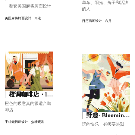
单车、阳光、兔子和活泼
一整套美国麻将牌面设计
的人
美国麻将牌面设计
南法
日历插画设计
六月
橙调咖啡店・lovely Moment
橙色的暖意真的很适合咖
啡店
野趣· Blooming Fun
手机壳插画设计
焦糖暖咖
玩的快乐，必须要热烈