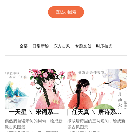
直达小园素
全部
日常新绘
东方古风
专题文创
时序拾光
一天星 ﹨ 宋词系列 ②· Poetic Imagery
任天真 ﹨ 唐诗系列 ①· Poetic Imagery
偶然摘自读宋词的词句，绘成新
撷取唐诗里的三两短句，绘成新
派古风图景
派古风图景