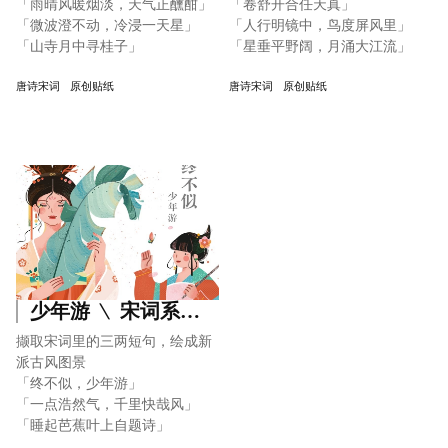
「雨晴风暖烟淡，天气正醺酣」
「卷舒开合任天真」
「微波澄不动，冷浸一天星」
「人行明镜中，鸟度屏风里」
「山寺月中寻桂子」
「星垂平野阔，月涌大江流」
唐诗宋词
原创贴纸
唐诗宋词
原创贴纸
少年游 ﹨ 宋词系列 ①· Poetic Imagery
撷取宋词里的三两短句，绘成新
派古风图景
「终不似，少年游」
「一点浩然气，千里快哉风」
「睡起芭蕉叶上自题诗」