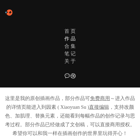
首 页
作 品
合 集
笔 记
关 于
ILLUSTRATION WORKS
插画作品全览
这里是我的原创插画作品，部分作品可
免费商用
～进入作品
的详情页能进入到园素 ( Xiaoyuan Su )
直接编辑
，支持改颜
色、加肌理、替换元素，还能看到每幅作品的创作记录与思
考过程。部分作品已经做成了文创稿，可以直接商用授权。
希望你可以和我一样在插画创作的世界里玩得开心！