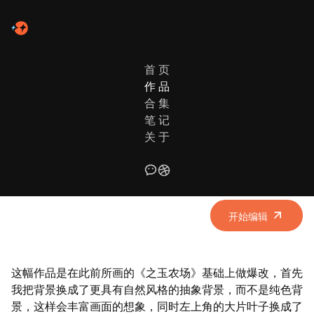
首 页
作 品
作品列表
合 集
笔 记
农场假日（爆改之玉农场）
关 于
使用元素：人物、动物、植物、背景图形 | 配色方案：光影尘嚣
绿
开始编辑
这幅作品是在此前所画的
《之玉农场》
基础上做爆改，首先
我把背景换成了更具有自然风格的抽象背景，而不是纯色背
景，这样会丰富画面的想象，同时左上角的大片叶子换成了