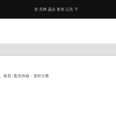
首 页
作 品
合 集
笔 记
关 于
家居 | 配色风格：质朴古雅