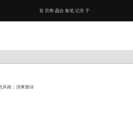
首 页
作 品
合 集
笔 记
关 于
配色风格：清爽雅绿