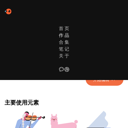
首 页
作 品
作品列表
合 集
笔 记
森林音乐会
关 于
使用元素：人物、动物、音乐、植物 | 配色风格：鲜明紫绿
开始编辑
主要使用元素