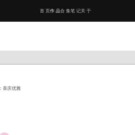
首 页
作 品
合 集
笔 记
关 于
格：喜庆优雅