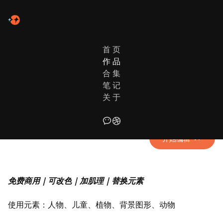
首 页
作 品
作品列表
日常新绘
合 集
笔 记
春日晴· Blooming Fun
关 于
二人组的春日转，更多的故事在展开
开始编辑
免费商用｜可改色｜加肌理｜替换元素
使用元素：人物、儿童、植物、背景图形、动物