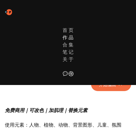
首 页
作 品
作品列表
日常新绘
合 集
笔 记
风归鹤· Blooming Fun
关 于
很舒服的颜色和画面，好有质感
开始编辑
免费商用｜可改色｜加肌理｜替换元素
使用元素：人物、植物、动物、背景图形、儿童、氛围