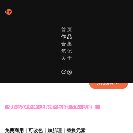
首 页
作 品
作品列表
日常新绘
合 集
笔 记
光阴好①· lovely Moment
关 于
喝点奶茶，温温柔柔的小风吹拂~
开始编辑
该作品在dribbble上得到平台推荐 5.3k+ 浏览量
免费商用｜可改色｜加肌理｜替换元素