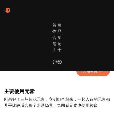
首 页
作 品
作品列表
合 集
笔 记
荷塘
关 于
使用元素：肖像、动物、植物、氛围 | 配色风格：紫韵蓝雾
开始编辑
主要使用元素
刚画好了三丛荷花元素，立刻组合起来，一起入选的元素都
几乎比较适合整个水系场景，氛围感元素也使用较多