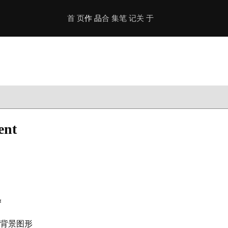
首 页
作 品
合 集
笔 记
关 于
ent
背景图形