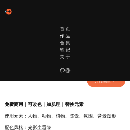
首 页
作 品
作品列表
日常新绘
合 集
笔 记
花漾趣玩①· Blooming Fun
关 于
姐妹们就是喜欢各种花花草草
开始编辑
免费商用｜可改色｜加肌理｜替换元素
使用元素：人物、动物、植物、陈设、氛围、背景图形
配色风格：光影尘嚣绿