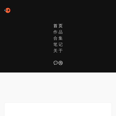
首 页
作 品
合 集
未找到相关信息
笔 记
关 于
BACK