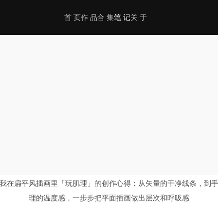
首 页
作 品
合 集
笔 记
关 于
这些可爱又带有个人情绪的肌
我在扁平风插画里「玩肌理」的创作心得：从矢量的干净线条，到
理的温度感，一步步把平面插画做出层次和呼吸感