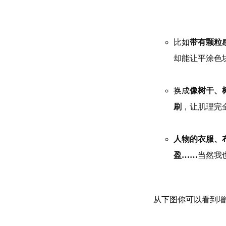
比如
带有颗粒
却能让平涂色
换成
像树干、
刷
，让肌理完
人物的衣服、
盈……
当然我
从下图你可以看到增