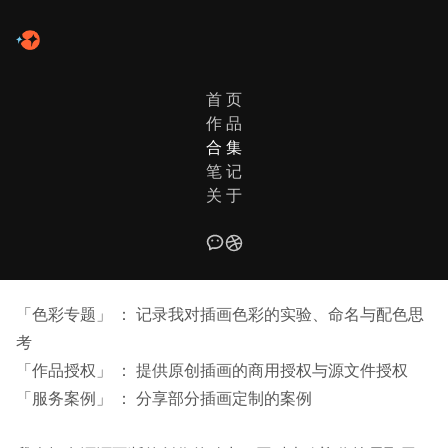
首 页
作 品
合 集
笔 记
关 于
CREATION COLLECTION
插画创作专题合集
「色彩专题」 ：
记录我对插画色彩的实验、命名与配色思
考
「作品授权」 ： 提供原创插画的商用授权与源文件授权
「服务案例」 ： 分享部分插画定制的案例