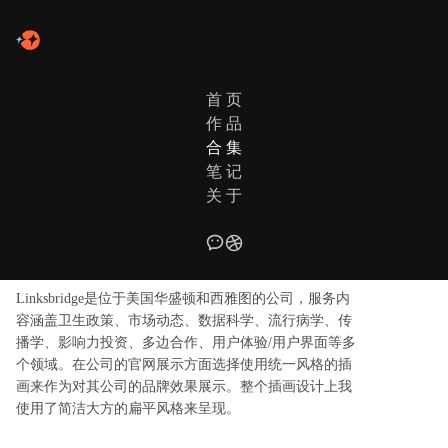
首 页
作 品
合 集
合集列表
服务案例
笔 记
关 于
LINKSBRIDGE 网站运营插画设计
Linksbridge是位于美国华盛顿和西雅图的公司，服务内
容涵盖卫生政策、市场动态、数据科学、流行病学、传
播学、影响力投资、多边合作、用户体验/用户界面等多
个领域。在公司的官网展示方面选择使用统一风格的插
画来作为对其公司的品牌效果展示。整个插画设计上我
使用了简洁大方的扁平风格来呈现。