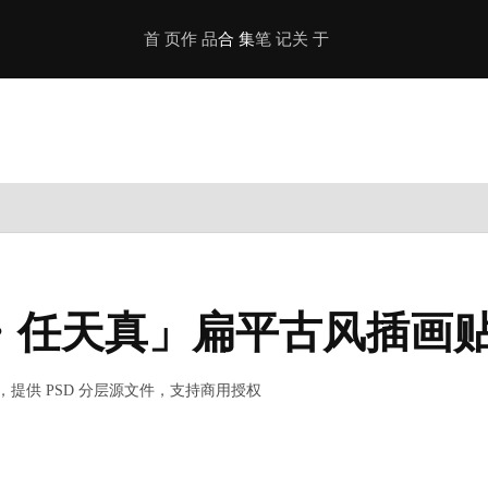
首 页
作 品
合 集
笔 记
关 于
・任天真」扁平古风插画
提供 PSD 分层源文件，支持商用授权