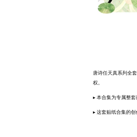
唐诗任天真系列全套
权。
▸ 本合集为专属整
▸ 这套贴纸合集的